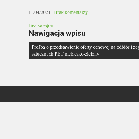
11/04/2021
|
Brak komentarzy
Bez kategorii
Nawigacja wpisu
Prośba o przedstawienie oferty cenowej na odbiór i 
sztucznych PET niebiesko-zielony