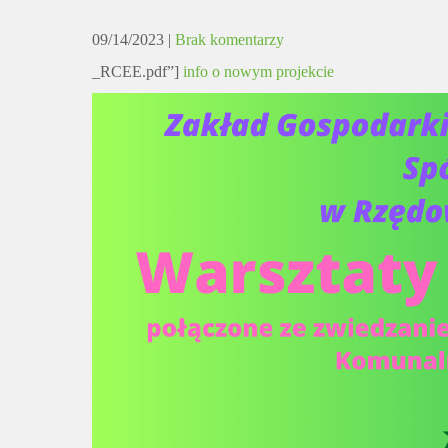
09/14/2023
|
Brak komentarzy
_RCEE.pdf”]
info o nowym projekcie