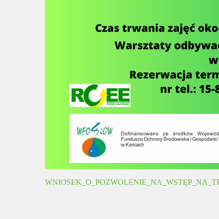
WNIOSEK_O_POZWOLENIE_NA_WSTĘP_NA_T