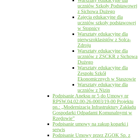
Warsztaty edukacyjne dla
uczniów Szkoły Podstawowej
z Sichowa Dużego
Zajęcia edukacyjne dla
uczniów szkoły podstawowej
w Stopnicy
Warsztaty edukacyjne dla
pierwszoklasistów z Solca-
Zdroju
Warsztaty edukacyjne dla
uczniów z ZSCKR z Sichowa
Dużego
Warsztaty edukacyjne dla
Zespołu Szkół
Ekonomicznych w Staszowie
Warsztaty edukacyjne dla
uczniów z Nizin
Podpisanie Aneksu nr 5 do Umowy nr
RPSW.04.02.00-26-0003/19-00 Projektu
pn.: „Modernizacja Infrastruktury Zakładu
Gospodarki Odpadami Komunalnymi w
Rzędowie”
Podpisanie umowy na zakup koparki i
serwis
Podpisanie Umowy przez ZGOK Sp. z