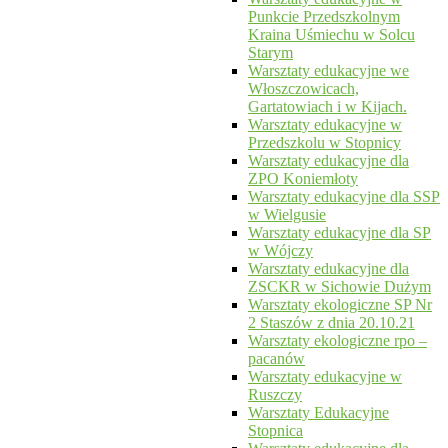
Punkcie Przedszkolnym
Kraina Uśmiechu w Solcu
Starym
Warsztaty edukacyjne we
Włoszczowicach,
Gartatowiach i w Kijach.
Warsztaty edukacyjne w
Przedszkolu w Stopnicy
Warsztaty edukacyjne dla
ZPO Koniemłoty
Warsztaty edukacyjne dla SSP
w Wielgusie
Warsztaty edukacyjne dla SP
w Wójczy
Warsztaty edukacyjne dla
ZSCKR w Sichowie Dużym
Warsztaty ekologiczne SP Nr
2 Staszów z dnia 20.10.21
Warsztaty ekologiczne rpo –
pacanów
Warsztaty edukacyjne w
Ruszczy
Warsztaty Edukacyjne
Stopnica