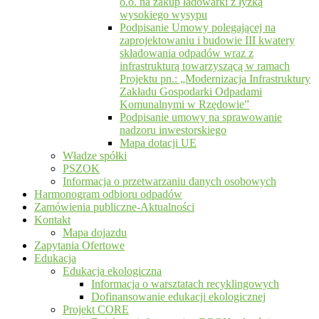
o.o. na zakup ładowarki z łyżką
wysokiego wysypu
Podpisanie Umowy polegającej na
zaprojektowaniu i budowie III kwatery
składowania odpadów wraz z
infrastrukturą towarzyszącą w ramach
Projektu pn.: „Modernizacja Infrastruktury
Zakładu Gospodarki Odpadami
Komunalnymi w Rzędowie”
Podpisanie umowy na sprawowanie
nadzoru inwestorskiego
Mapa dotacji UE
Władze spółki
PSZOK
Informacja o przetwarzaniu danych osobowych
Harmonogram odbioru odpadów
Zamówienia publiczne-Aktualności
Kontakt
Mapa dojazdu
Zapytania Ofertowe
Edukacja
Edukacja ekologiczna
Informacja o warsztatach recyklingowych
Dofinansowanie edukacji ekologicznej
Projekt CORE