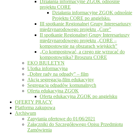
Działania informacyjne ZGOK odnośnie
projektu CORE
Działania informacyjne ZGOK odnośnie
Projektu CORE po angielsku.
III spotkanie Regionalnej Grupy Interesariuszy
międzynarodowego projektu „Core”
II spotkanie Regionalnej Grupy Interesariuszy
międzynarodowego projektu „CORE –
kompostownie na obszarach wiejskich”
„Co kompostować, a czego nie wrzucać do
kompostownika? Broszura CORE
EKO BIULETYN
Ulotka informacyjna
„Dobre rady na odpady” – film
Akcja segregacja-film edukacyjny
Segregacja odpadów komunalnych
Oferta edukacyjna ZGOK
Oferta edukacyjna ZGOK po angielsku
OFERTY PRACY
Platforma zakupowa
Archiwum
Zapytania ofertowe do 01/06/2021
Załączniki do Szczegółowego Opisu Przedmiotu
Zamówienia