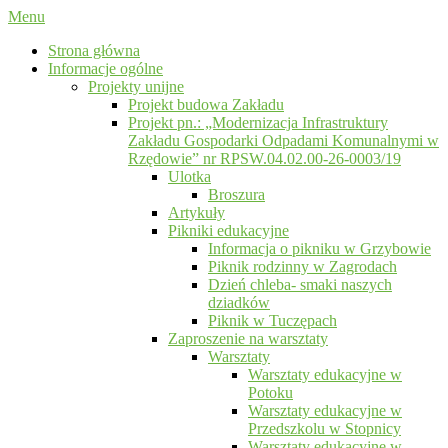
Menu
Strona główna
Informacje ogólne
Projekty unijne
Projekt budowa Zakładu
Projekt pn.: „Modernizacja Infrastruktury
Zakładu Gospodarki Odpadami Komunalnymi w
Rzędowie” nr RPSW.04.02.00-26-0003/19
Ulotka
Broszura
Artykuły
Pikniki edukacyjne
Informacja o pikniku w Grzybowie
Piknik rodzinny w Zagrodach
Dzień chleba- smaki naszych
dziadków
Piknik w Tuczępach
Zaproszenie na warsztaty
Warsztaty
Warsztaty edukacyjne w
Potoku
Warsztaty edukacyjne w
Przedszkolu w Stopnicy
Warsztaty edukacyjne w