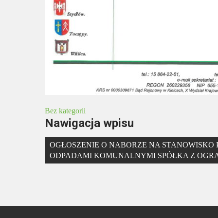
Bez kategorii
Nawigacja wpisu
OGŁOSZENIE O NABORZE NA STANOWISKO 
ODPADAMI KOMUNALNYMI SPÓŁKA Z OGR