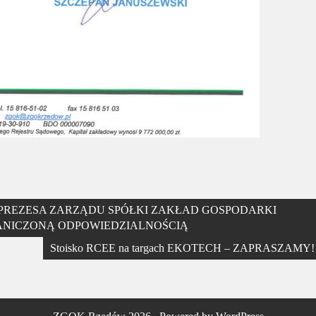
PREZESA ZARZĄDU SPÓŁKI ZAKŁAD GOSPODARKI
ANICZONĄ ODPOWIEDZIALNOŚCIĄ
Stoisko RCEE na targach EKOTECH – ZAPRASZAMY!