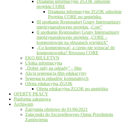
Działania informacyjne ZGOK odnośnie
projektu CORE
Działania informacyjne ZGOK odnośnie
Projektu CORE po angielsku.
III spotkanie Regionalnej Grupy Interesariuszy
międzynarodowego projektu „Core”
II spotkanie Regionalnej Grupy Interesariuszy
międzynarodowego projektu „CORE –
kompostownie na obszarach wiejskich”
„Co kompostować, a czego nie wrzucać do
kompostownika? Broszura CORE
EKO BIULETYN
Ulotka informacyjna
„Dobre rady na odpady” – film
Akcja segregacja-film edukacyjny
Segregacja odpadów komunalnych
Oferta edukacyjna ZGOK
Oferta edukacyjna ZGOK po angielsku
OFERTY PRACY
Platforma zakupowa
Archiwum
Zapytania ofertowe do 01/06/2021
Załączniki do Szczegółowego Opisu Przedmiotu
Zamówienia