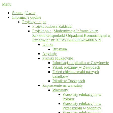
Menu
Strona główna
Informacje ogólne
Projekty unijne
Projekt budowa Zakładu
Projekt pn.: „Modernizacja Infrastruktury
Zakładu Gospodarki Odpadami Komunalnymi w
Rzędowie” nr RPSW.04.02.00-26-0003/19
Ulotka
Broszura
Artykuły
Pikniki edukacyjne
Informacja o pikniku w Grzybowie
Piknik rodzinny w Zagrodach
Dzień chleba- smaki naszych
dziadków
Piknik w Tuczępach
Zaproszenie na warsztaty
Warsztaty
Warsztaty edukacyjne w
Potoku
Warsztaty edukacyjne w
Przedszkolu w Stopnicy
Warsztaty edukacyjne w