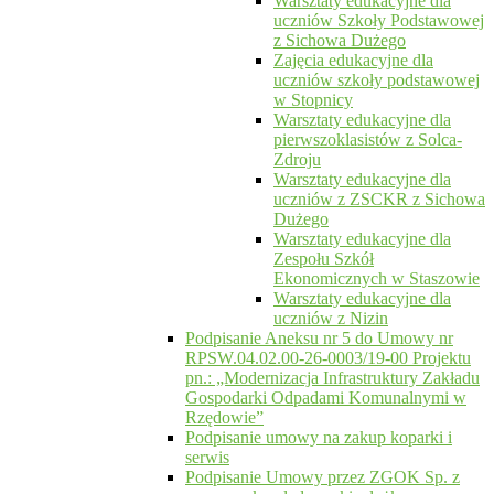
Warsztaty edukacyjne dla
uczniów Szkoły Podstawowej
z Sichowa Dużego
Zajęcia edukacyjne dla
uczniów szkoły podstawowej
w Stopnicy
Warsztaty edukacyjne dla
pierwszoklasistów z Solca-
Zdroju
Warsztaty edukacyjne dla
uczniów z ZSCKR z Sichowa
Dużego
Warsztaty edukacyjne dla
Zespołu Szkół
Ekonomicznych w Staszowie
Warsztaty edukacyjne dla
uczniów z Nizin
Podpisanie Aneksu nr 5 do Umowy nr
RPSW.04.02.00-26-0003/19-00 Projektu
pn.: „Modernizacja Infrastruktury Zakładu
Gospodarki Odpadami Komunalnymi w
Rzędowie”
Podpisanie umowy na zakup koparki i
serwis
Podpisanie Umowy przez ZGOK Sp. z