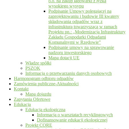
o.o. na zakup ładowarki z łyżką
wysokiego wysypu
Podpisanie Umowy polegającej na
zaprojektowaniu i budowie III kwatery
składowania odpadów wraz z
infrastrukturą towarzyszącą w ramach
Projektu pn.: „Modernizacja Infrastruktury
Zakładu Gospodarki Odpadami
Komunalnymi w Rzędowie”
Podpisanie umowy na sprawowanie
nadzoru inwestorskiego
Mapa dotacji UE
Władze spółki
PSZOK
Informacja o przetwarzaniu danych osobowych
Harmonogram odbioru odpadów
Zamówienia publiczne-Aktualności
Kontakt
Mapa dojazdu
Zapytania Ofertowe
Edukacja
Edukacja ekologiczna
Informacja o warsztatach recyklingowych
Dofinansowanie edukacji ekologicznej
Projekt CORE