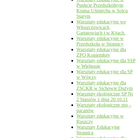
Punkcie Przedszkolnym
Kraina Uśmiechu w Solcu
Starym
Warsztaty edukacyjne we
Włoszczowicach,
Gartatowiach i w Kijach.
Warsztaty edukacyjne w
Przedszkolu w Stopnicy
Warsztaty edukacyjne dla
ZPO Koniemłoty
Warsztaty edukacyjne dla SSP
w Wielgusie
Warsztaty edukacyjne dla SP
w Wójczy
Warsztaty edukacyjne dla
ZSCKR w Sichowie Dużym
Warsztaty ekologiczne SP Nr
2 Staszów z dnia 20.10.21
Warsztaty ekologiczne rpo –
pacanów
Warsztaty edukacyjne w
Ruszczy
Warsztaty Edukacyjne
Stopnica