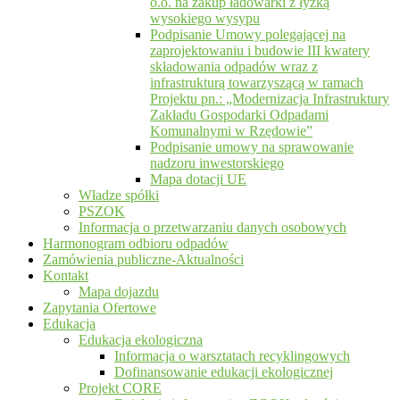
o.o. na zakup ładowarki z łyżką
wysokiego wysypu
Podpisanie Umowy polegającej na
zaprojektowaniu i budowie III kwatery
składowania odpadów wraz z
infrastrukturą towarzyszącą w ramach
Projektu pn.: „Modernizacja Infrastruktury
Zakładu Gospodarki Odpadami
Komunalnymi w Rzędowie”
Podpisanie umowy na sprawowanie
nadzoru inwestorskiego
Mapa dotacji UE
Władze spółki
PSZOK
Informacja o przetwarzaniu danych osobowych
Harmonogram odbioru odpadów
Zamówienia publiczne-Aktualności
Kontakt
Mapa dojazdu
Zapytania Ofertowe
Edukacja
Edukacja ekologiczna
Informacja o warsztatach recyklingowych
Dofinansowanie edukacji ekologicznej
Projekt CORE