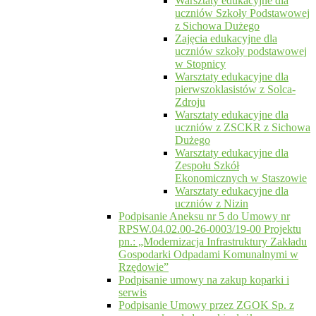
Warsztaty edukacyjne dla
uczniów Szkoły Podstawowej
z Sichowa Dużego
Zajęcia edukacyjne dla
uczniów szkoły podstawowej
w Stopnicy
Warsztaty edukacyjne dla
pierwszoklasistów z Solca-
Zdroju
Warsztaty edukacyjne dla
uczniów z ZSCKR z Sichowa
Dużego
Warsztaty edukacyjne dla
Zespołu Szkół
Ekonomicznych w Staszowie
Warsztaty edukacyjne dla
uczniów z Nizin
Podpisanie Aneksu nr 5 do Umowy nr
RPSW.04.02.00-26-0003/19-00 Projektu
pn.: „Modernizacja Infrastruktury Zakładu
Gospodarki Odpadami Komunalnymi w
Rzędowie”
Podpisanie umowy na zakup koparki i
serwis
Podpisanie Umowy przez ZGOK Sp. z