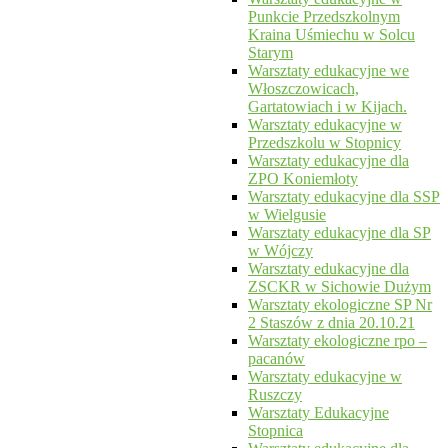
Punkcie Przedszkolnym
Kraina Uśmiechu w Solcu
Starym
Warsztaty edukacyjne we
Włoszczowicach,
Gartatowiach i w Kijach.
Warsztaty edukacyjne w
Przedszkolu w Stopnicy
Warsztaty edukacyjne dla
ZPO Koniemłoty
Warsztaty edukacyjne dla SSP
w Wielgusie
Warsztaty edukacyjne dla SP
w Wójczy
Warsztaty edukacyjne dla
ZSCKR w Sichowie Dużym
Warsztaty ekologiczne SP Nr
2 Staszów z dnia 20.10.21
Warsztaty ekologiczne rpo –
pacanów
Warsztaty edukacyjne w
Ruszczy
Warsztaty Edukacyjne
Stopnica