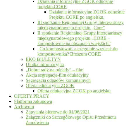
Działania informacyjne ZGOK odnośnie
projektu CORE
Działania informacyjne ZGOK odnośnie
Projektu CORE po angielsku.
III spotkanie Regionalnej Grupy Interesariuszy
międzynarodowego projektu „Core”
II spotkanie Regionalnej Grupy Interesariuszy
międzynarodowego projektu „CORE –
kompostownie na obszarach wiejskich”
„Co kompostować, a czego nie wrzucać do
kompostownika? Broszura CORE
EKO BIULETYN
Ulotka informacyjna
„Dobre rady na odpady” – film
Akcja segregacja-film edukacyjny
Segregacja odpadów komunalnych
Oferta edukacyjna ZGOK
Oferta edukacyjna ZGOK po angielsku
OFERTY PRACY
Platforma zakupowa
Archiwum
Zapytania ofertowe do 01/06/2021
Załączniki do Szczegółowego Opisu Przedmiotu
Zamówienia