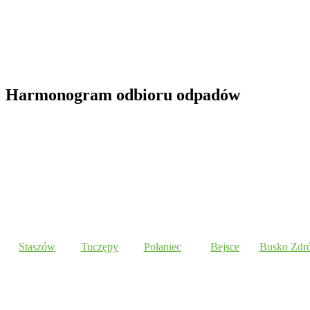
Harmonogram odbioru odpadów
Staszów
Tuczępy
Połaniec
Bejsce
Busko Zdró