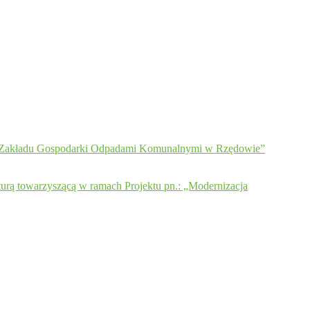
ury Zakładu Gospodarki Odpadami Komunalnymi w Rzędowie”
turą towarzyszącą w ramach Projektu pn.: „Modernizacja