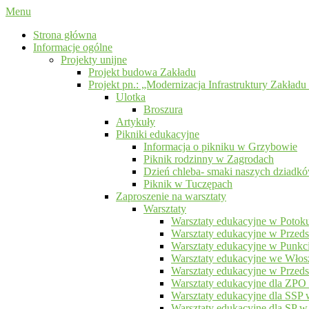
Menu
Strona główna
Informacje ogólne
Projekty unijne
Projekt budowa Zakładu
Projekt pn.: „Modernizacja Infrastruktury Zak
Ulotka
Broszura
Artykuły
Pikniki edukacyjne
Informacja o pikniku w Grzybowie
Piknik rodzinny w Zagrodach
Dzień chleba- smaki naszych dziadk
Piknik w Tuczępach
Zaproszenie na warsztaty
Warsztaty
Warsztaty edukacyjne w Potok
Warsztaty edukacyjne w Przed
Warsztaty edukacyjne w Punkc
Warsztaty edukacyjne we Włosz
Warsztaty edukacyjne w Przed
Warsztaty edukacyjne dla ZPO
Warsztaty edukacyjne dla SSP 
Warsztaty edukacyjne dla SP 