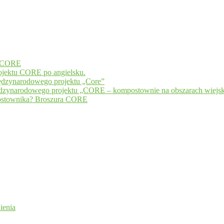
u CORE
ojektu CORE po angielsku.
międzynarodowego projektu „Core”
międzynarodowego projektu „CORE – kompostownie na obszarach wiejs
postownika? Broszura CORE
ienia