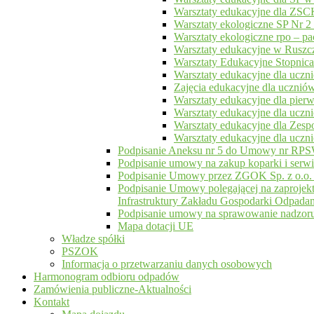
Warsztaty edukacyjne dla ZS
Warsztaty ekologiczne SP Nr 2
Warsztaty ekologiczne rpo – p
Warsztaty edukacyjne w Ruszc
Warsztaty Edukacyjne Stopnica
Warsztaty edukacyjne dla ucz
Zajęcia edukacyjne dla ucznió
Warsztaty edukacyjne dla pierw
Warsztaty edukacyjne dla uc
Warsztaty edukacyjne dla Zes
Warsztaty edukacyjne dla uczn
Podpisanie Aneksu nr 5 do Umowy nr RPSW
Podpisanie umowy na zakup koparki i serwi
Podpisanie Umowy przez ZGOK Sp. z o.o. 
Podpisanie Umowy polegającej na zaprojekt
Infrastruktury Zakładu Gospodarki Odpa
Podpisanie umowy na sprawowanie nadzoru
Mapa dotacji UE
Władze spółki
PSZOK
Informacja o przetwarzaniu danych osobowych
Harmonogram odbioru odpadów
Zamówienia publiczne-Aktualności
Kontakt