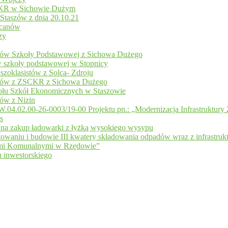
CKR w Sichowie Dużym
 Staszów z dnia 20.10.21
acanów
zy
niów Szkoły Podstawowej z Sichowa Dużego
w szkoły podstawowej w Stopnicy
szoklasistów z Solca- Zdroju
zniów z ZSCKR z Sichowa Dużego
połu Szkół Ekonomicznych w Staszowie
iów z Nizin
.04.02.00-26-0003/19-00 Projektu pn.: „Modernizacja Infrastrukt
s
na zakup ładowarki z łyżką wysokiego wysypu
owaniu i budowie III kwatery składowania odpadów wraz z infrastruk
dami Komunalnymi w Rzędowie”
 inwestorskiego