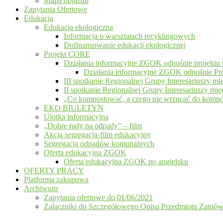
Mapa dojazdu
Zapytania Ofertowe
Edukacja
Edukacja ekologiczna
Informacja o warsztatach recyklingowych
Dofinansowanie edukacji ekologicznej
Projekt CORE
Działania informacyjne ZGOK odnośnie projekt
Działania informacyjne ZGOK odnośnie Pr
III spotkanie Regionalnej Grupy Interesariuszy 
II spotkanie Regionalnej Grupy Interesariuszy 
„Co kompostować, a czego nie wrzucać do kom
EKO BIULETYN
Ulotka informacyjna
„Dobre rady na odpady” – film
Akcja segregacja-film edukacyjny
Segregacja odpadów komunalnych
Oferta edukacyjna ZGOK
Oferta edukacyjna ZGOK po angielsku
OFERTY PRACY
Platforma zakupowa
Archiwum
Zapytania ofertowe do 01/06/2021
Załączniki do Szczegółowego Opisu Przedmiotu Zamów