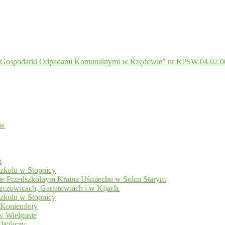
ładu Gospodarki Odpadami Komunalnymi w Rzędowie” nr RPSW.04.02.0
ów
u
szkolu w Stopnicy
ie Przedszkolnym Kraina Uśmiechu w Solcu Starym
czowicach, Gartatowiach i w Kijach.
szkolu w Stopnicy
 Koniemłoty
w Wielgusie
w Wójczy