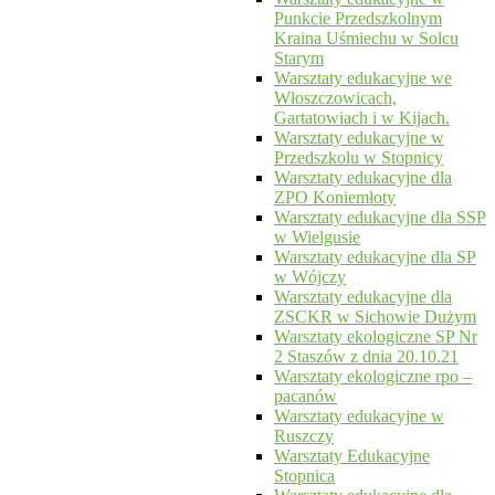
Punkcie Przedszkolnym
Kraina Uśmiechu w Solcu
Starym
Warsztaty edukacyjne we
Włoszczowicach,
Gartatowiach i w Kijach.
Warsztaty edukacyjne w
Przedszkolu w Stopnicy
Warsztaty edukacyjne dla
ZPO Koniemłoty
Warsztaty edukacyjne dla SSP
w Wielgusie
Warsztaty edukacyjne dla SP
w Wójczy
Warsztaty edukacyjne dla
ZSCKR w Sichowie Dużym
Warsztaty ekologiczne SP Nr
2 Staszów z dnia 20.10.21
Warsztaty ekologiczne rpo –
pacanów
Warsztaty edukacyjne w
Ruszczy
Warsztaty Edukacyjne
Stopnica