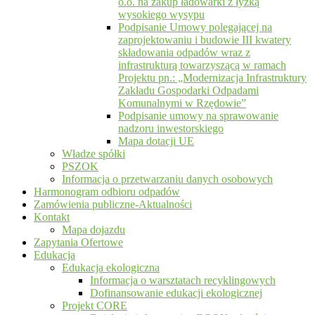
o.o. na zakup ładowarki z łyżką
wysokiego wysypu
Podpisanie Umowy polegającej na
zaprojektowaniu i budowie III kwatery
składowania odpadów wraz z
infrastrukturą towarzyszącą w ramach
Projektu pn.: „Modernizacja Infrastruktury
Zakładu Gospodarki Odpadami
Komunalnymi w Rzędowie”
Podpisanie umowy na sprawowanie
nadzoru inwestorskiego
Mapa dotacji UE
Władze spółki
PSZOK
Informacja o przetwarzaniu danych osobowych
Harmonogram odbioru odpadów
Zamówienia publiczne-Aktualności
Kontakt
Mapa dojazdu
Zapytania Ofertowe
Edukacja
Edukacja ekologiczna
Informacja o warsztatach recyklingowych
Dofinansowanie edukacji ekologicznej
Projekt CORE