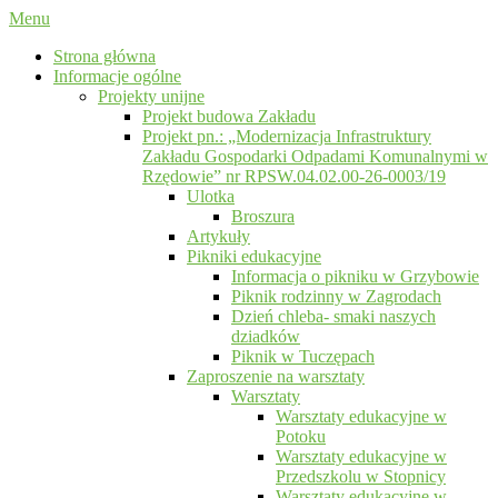
Menu
Strona główna
Informacje ogólne
Projekty unijne
Projekt budowa Zakładu
Projekt pn.: „Modernizacja Infrastruktury
Zakładu Gospodarki Odpadami Komunalnymi w
Rzędowie” nr RPSW.04.02.00-26-0003/19
Ulotka
Broszura
Artykuły
Pikniki edukacyjne
Informacja o pikniku w Grzybowie
Piknik rodzinny w Zagrodach
Dzień chleba- smaki naszych
dziadków
Piknik w Tuczępach
Zaproszenie na warsztaty
Warsztaty
Warsztaty edukacyjne w
Potoku
Warsztaty edukacyjne w
Przedszkolu w Stopnicy
Warsztaty edukacyjne w