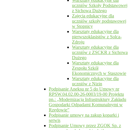
Warsztaty edukacyjne dla
uczniów Szkoły Podstawowej
z Sichowa Dużego
Zajęcia edukacyjne dla
uczniów szkoły podstawowej
w Stopnicy
Warsztaty edukacyjne dla
pierwszoklasistów z Solca-
Zdroju
Warsztaty edukacyjne dla
uczniów z ZSCKR z Sichowa
Dużego
Warsztaty edukacyjne dla
Zespołu Szkół
Ekonomicznych w Staszowie
Warsztaty edukacyjne dla
uczniów z Nizin
Podpisanie Aneksu nr 5 do Umowy nr
RPSW.04.02.00-26-0003/19-00 Projektu
pn.: „Modernizacja Infrastruktury Zakładu
Gospodarki Odpadami Komunalnymi w
Rzędowie”
Podpisanie umowy na zakup koparki i
serwis
Podpisanie Umowy przez ZGOK Sp. z