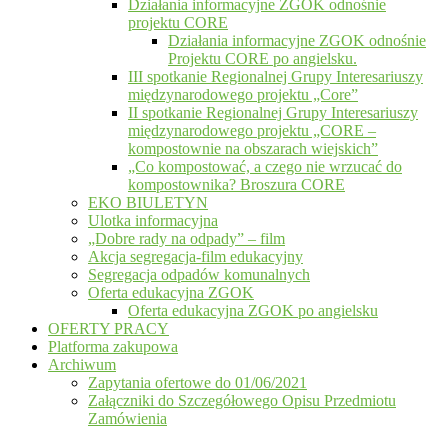
Działania informacyjne ZGOK odnośnie
projektu CORE
Działania informacyjne ZGOK odnośnie
Projektu CORE po angielsku.
III spotkanie Regionalnej Grupy Interesariuszy
międzynarodowego projektu „Core”
II spotkanie Regionalnej Grupy Interesariuszy
międzynarodowego projektu „CORE –
kompostownie na obszarach wiejskich”
„Co kompostować, a czego nie wrzucać do
kompostownika? Broszura CORE
EKO BIULETYN
Ulotka informacyjna
„Dobre rady na odpady” – film
Akcja segregacja-film edukacyjny
Segregacja odpadów komunalnych
Oferta edukacyjna ZGOK
Oferta edukacyjna ZGOK po angielsku
OFERTY PRACY
Platforma zakupowa
Archiwum
Zapytania ofertowe do 01/06/2021
Załączniki do Szczegółowego Opisu Przedmiotu
Zamówienia